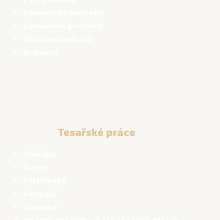
Keramické podlahy
Epoxidové podlahy
Obložení schodů
Koberce
Tesařské práce
Střechy
Krovy
Přístřešky
Pergoly
Vazníky