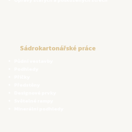
Opravy starých a poškozených střech
Sádrokartonářské práce
Půdní vestavby
Podhledy
Příčky
Předstěny
Designové prvky
Světelné rampy
Minerální podhledy