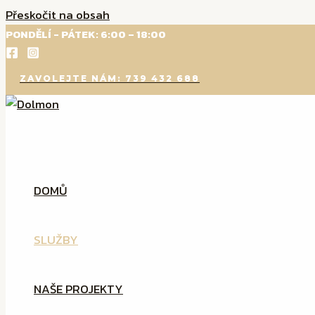
Přeskočit na obsah
PONDĚLÍ - PÁTEK: 6:00 – 18:00
ZAVOLEJTE NÁM: 739 432 688
Tvoříme budoucnost
DOMŮ
SLUŽBY
NAŠE PROJEKTY