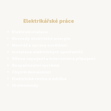
Elektrikářské práce
Elektroinstalace
Rozvody elektrické energie
Montáž a opravy osvětlení
Instalace elektrických spotřebičů
Síťová zapojení a internetová připojení
Bezpečnostní systémy
Chytrá domácnost
Elektrická revize a údržba
Hromosvody