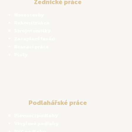
Zednické práce
Novostavby
Rekonstrukce
Strojní omítky
Zateplení fasád
Bourací práce
Ploty
Podlahářské práce
Plovoucí podlahy
Vinylové podlahy
PVC podlahy