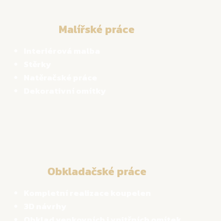
Malířské práce
Interiérová malba
Stěrky
Natěračské práce
Dekorativní omítky
Obkladačské práce
Kompletní realizace koupelen
3D návrhy
Obklad venkovních i vnitřních omítek